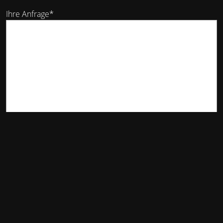
Ihre Anfrage*
Abschicken
Tapetenwechsel mit netmedia
Claudia Richardt