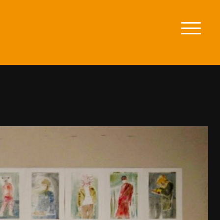
zum
Men