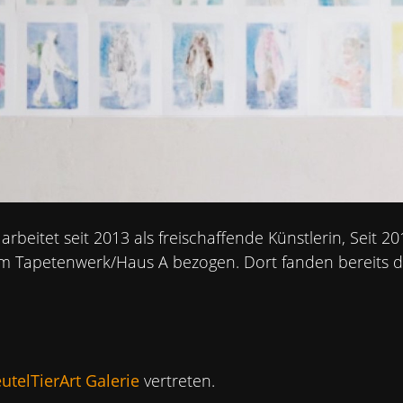
arbeitet seit 2013 als freischaffende Künstlerin, Seit 2
im Tapetenwerk/Haus A bezogen. Dort fanden bereits d
utelTierArt Galerie
vertreten.
RKENBÜRO TAPETENWECH