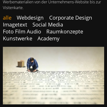
MARKENBÜRO TAPETENWEC
Werbematerialien von der Unternehmens-Website bis zur
Visitenkarte.
REFERENZEN
LEISTUNGEN UND PREISE
alle
Webdesign
Corporate Design
Imagetext
Social Media
BLOG
Foto Film Audio
Raumkonzepte
Kunstwerke
Academy
TEAM
KONTAKT
IMPRESSUM
DATENSCHUTZ