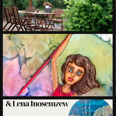
RKENBÜRO TAPETENWECH
EFERENZEN
LEISTUNGEN UND PREISE
BL
TEAM
KONTAKT
IMPRESSUM
DATENSCHUTZ