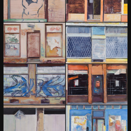
MARKENBÜRO TAPETENWEC
REFERENZEN
LEISTUNGEN UND PREISE
BLOG
TEAM
KONTAKT
IMPRESSUM
DATENSCHUTZ