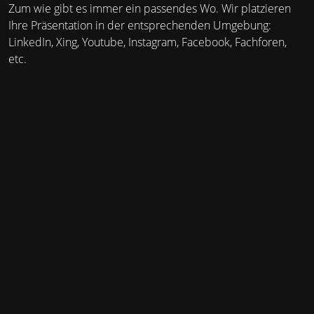
Zum wie gibt es immer ein passendes Wo. Wir platzieren
Ihre Präsentation in der entsprechenden Umgebung:
LinkedIn, Xing, Youtube, Instagram, Facebook, Fachforen,
etc.
Was und Wann?
Recherche und Texterstellung
Aufbereitung der Kommunikationsinhalte (1-4
Beiträge/Posts in der Woche)
Bildaufbereitung von bestehendem Bildmaterial
Monatliche Redaktionsplanung abgestimmt auf die
Ziele und Zielgruppen
Hashtag und Keywordoptimierung
Erstellung der Posts (entsprechend der Formate des
jeweiligen Kanals)
Ads auf Wunsch