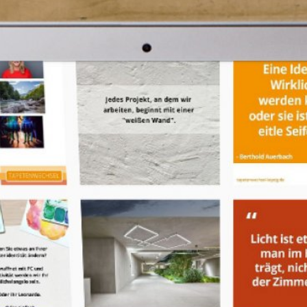
MARKENBÜRO TAPETENWEC
REFERENZEN
LEISTUNGEN UND PREISE
BLOG
TEAM
KONTAKT
IMPRESSUM
DATENSCHUTZ