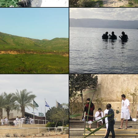
RKENBÜRO TAPETENWECH
EFERENZEN
LEISTUNGEN UND PREISE
BL
TEAM
KONTAKT
IMPRESSUM
DATENSCHUTZ