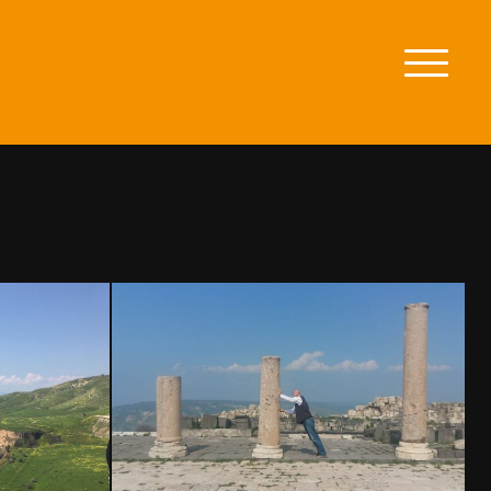
zum
Men